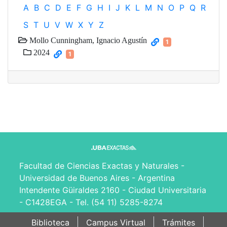
A
B
C
D
E
F
G
H
I
J
K
L
M
N
O
P
Q
R
S
T
U
V
W
X
Y
Z
Mollo Cunningham, Ignacio Agustín
1
2024
1
Facultad de Ciencias Exactas y Naturales -
Universidad de Buenos Aires - Argentina
Intendente Güiraldes 2160 - Ciudad Universitaria
- C1428EGA - Tel. (54 11) 5285-8274
Biblioteca
Campus Virtual
Trámites