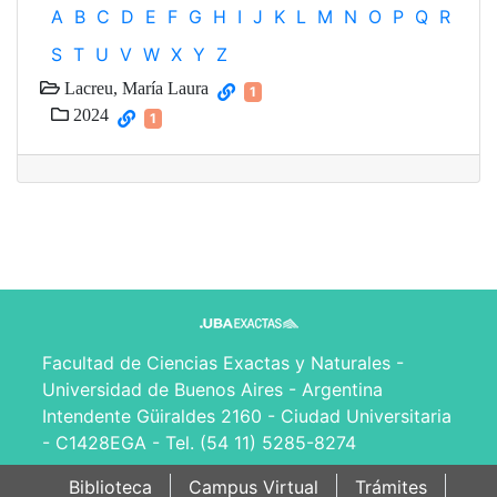
A
B
C
D
E
F
G
H
I
J
K
L
M
N
O
P
Q
R
S
T
U
V
W
X
Y
Z
Lacreu, María Laura
1
2024
1
Facultad de Ciencias Exactas y Naturales -
Universidad de Buenos Aires - Argentina
Intendente Güiraldes 2160 - Ciudad Universitaria
- C1428EGA - Tel. (54 11) 5285-8274
Biblioteca
Campus Virtual
Trámites