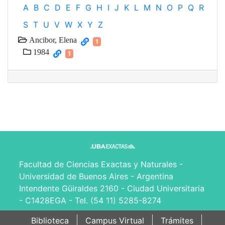
A
B
C
D
E
F
G
H
I
J
K
L
M
N
O
P
Q
R
S
T
U
V
W
X
Y
Z
Ancibor, Elena
1
1984
1
Facultad de Ciencias Exactas y Naturales -
Universidad de Buenos Aires - Argentina
Intendente Güiraldes 2160 - Ciudad Universitaria
- C1428EGA - Tel. (54 11) 5285-8274
Biblioteca
Campus Virtual
Trámites