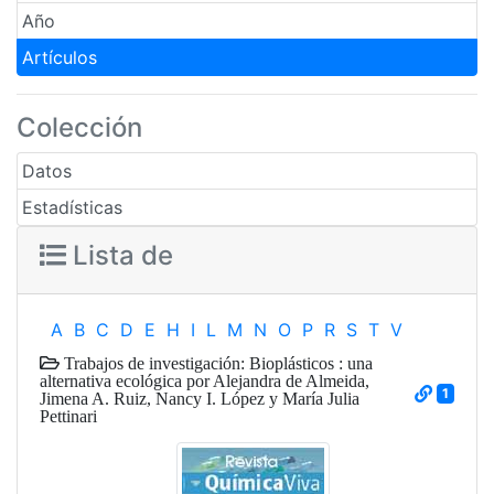
Año
Artículos
Colección
Datos
Estadísticas
Lista de
A
B
C
D
E
H
I
L
M
N
O
P
R
S
T
V
Trabajos de investigación: Bioplásticos : una
alternativa ecológica por Alejandra de Almeida,
1
Jimena A. Ruiz, Nancy I. López y María Julia
Pettinari