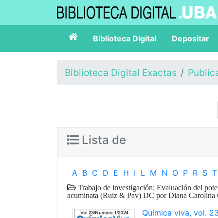
Biblioteca Digital
Depositar
Biblioteca Digital Exactas
Public
Lista de
A
B
C
D
E
H
I
L
M
N
O
P
R
S
T
Trabajo de investigación: Evaluación del pote
acuminata (Ruiz & Pav) DC por Diana Carolina 
Química viva, vol. 23