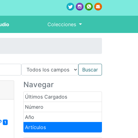
udio
Colecciones
Navegar
Últimos Cargados
Número
Año
1
Artículos