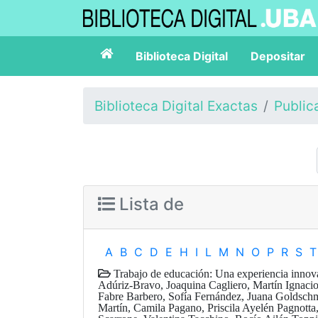
Biblioteca Digital
Depositar
Biblioteca Digital Exactas
Public
Lista de
A
B
C
D
E
H
I
L
M
N
O
P
R
S
T
Trabajo de educación: Una experiencia innova
Adúriz-Bravo, Joaquina Cagliero, Martín Ignacio
Fabre Barbero, Sofía Fernández, Juana Goldsch
Martín, Camila Pagano, Priscila Ayelén Pagnotta