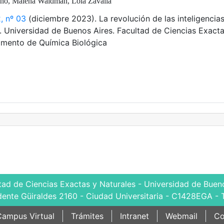
pino, Malena Waldman, Lola Zavalía
, nº 03
(diciembre 2023). La revolución de las inteligencia
ial. Universidad de Buenos Aires. Facultad de Ciencias Exact
amento de Química Biológica
tad de Ciencias Exactas y Naturales - Universidad de Bueno
dente Güiraldes 2160 - Ciudad Universitaria - C1428EGA - 
ampus Virtual
Trámites
Intranet
Webmail
Co