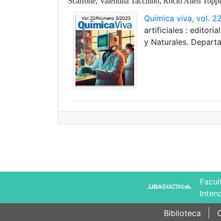
Scarrone, Valentina Tacchino, Rocío Ailén Top
Química viva, vol. 22
artificiales : editor
y Naturales. Depart
Facul
Inten
Biblioteca
C