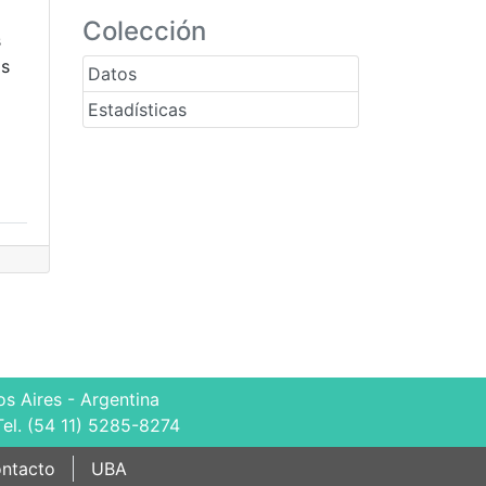
Colección
s
as
Datos
Estadísticas
s Aires - Argentina
Tel. (54 11) 5285-8274
ntacto
UBA