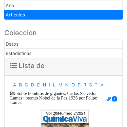
Año
Artículos
Colección
Datos
Estadísticas
Lista de
A
B
C
D
E
H
I
L
M
N
O
P
R
S
T
V
Sobre hombros de gigantes: Carlos Saavedra
Lamas : premio Nobel de la Paz 1936 por Felipe
1
Lamas