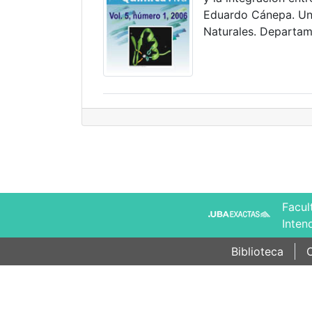
Eduardo Cánepa. Uni
Naturales. Departam
Facul
Inten
Biblioteca
C