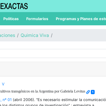
Políticas
Formularios
Programas y Planes de est
aciones
Quimica Viva
V
ltivos transgénicos en la Argentina por Gabriela Levitus
1
, nº 01
(abril 2006). "Es necesario estimular la comunicaci
e los distintos grupos de investigación" : entrevista a