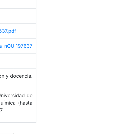
637.pdf
ama_nQUI197637
ón y docencia.
Universidad de
uímica (hasta
37