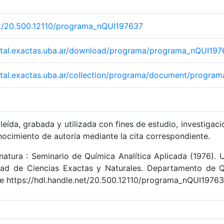
net/20.500.12110/programa_nQUI197637
igital.exactas.uba.ar/download/programa/programa_nQUI197
igital.exactas.uba.ar/collection/programa/document/progr
leída, grabada y utilizada con fines de estudio, investigaci
nocimiento de autoría mediante la cita correspondiente.
natura : Seminario de Química Analítica Aplicada (1976). 
tad de Ciencias Exactas y Naturales. Departamento de Q
e https://hdl.handle.net/20.500.12110/programa_nQUI1976