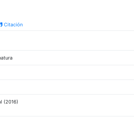
Citación
natura
l (2016)