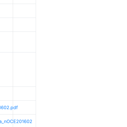
1602.pdf
rama_nOCE201602