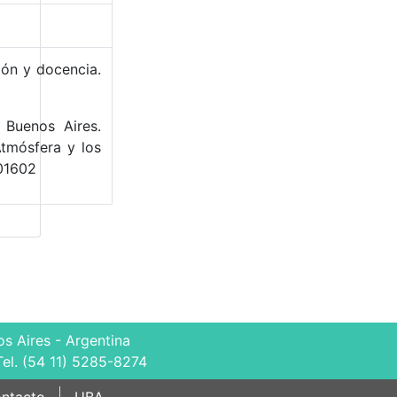
ión y docencia.
 Buenos Aires.
tmósfera y los
01602
s Aires - Argentina
Tel. (54 11) 5285-8274