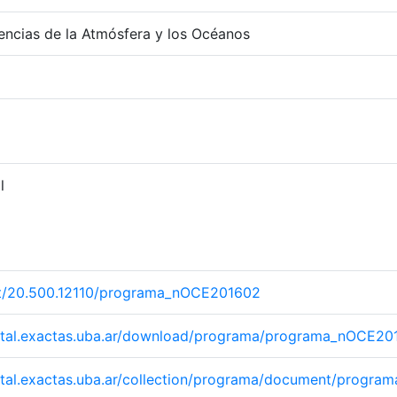
ncias de la Atmósfera y los Océanos
l
net/20.500.12110/programa_nOCE201602
igital.exactas.uba.ar/download/programa/programa_nOCE20
igital.exactas.uba.ar/collection/programa/document/prog