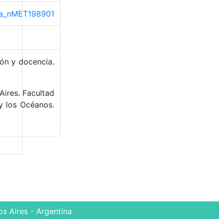
ama_nMET198901
ión y docencia.
Aires. Facultad
y los Océanos.
s Aires - Argentina