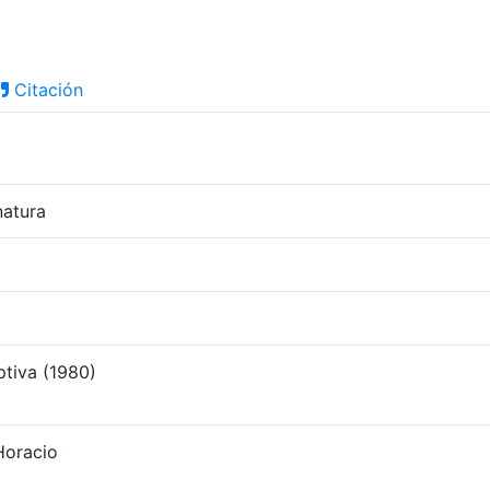
Citación
natura
ptiva (1980)
Horacio