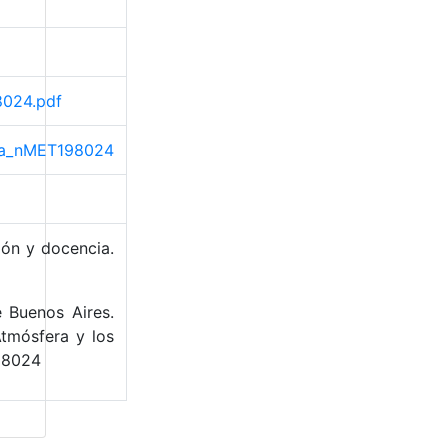
8024.pdf
rama_nMET198024
ión y docencia.
e Buenos Aires.
tmósfera y los
98024