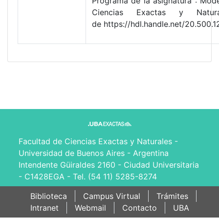
Programa de la asignatura : Mode
Ciencias Exactas y Natur
de https://hdl.handle.net/20.50
Facultad de Ciencias Exactas y Naturales -
Universidad de Buenos Aires - Argentina
Intendente Güiraldes 2160 - Ciudad Universitaria
- C1428EGA - Tel. (54 11) 5285-8274
Biblioteca
Campus Virtual
Trámites
Intranet
Webmail
Contacto
UBA