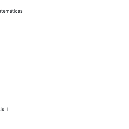
temáticas
s II