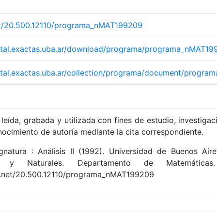
net/20.500.12110/programa_nMAT199209
igital.exactas.uba.ar/download/programa/programa_nMAT19
igital.exactas.uba.ar/collection/programa/document/prog
leída, grabada y utilizada con fines de estudio, investigac
nocimiento de autoría mediante la cita correspondiente.
natura : Análisis II (1992). Universidad de Buenos Aire
s y Naturales. Departamento de Matemáticas.
le.net/20.500.12110/programa_nMAT199209