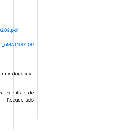
9209.pdf
rama_nMAT199209
ión y docencia.
s. Facultad de
 Recuperado