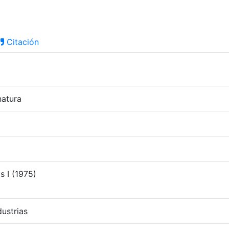
Citación
natura
s I (1975)
ustrias