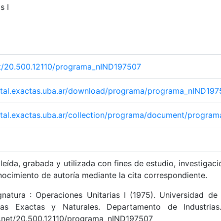
s I
net/20.500.12110/programa_nIND197507
igital.exactas.uba.ar/download/programa/programa_nIND197
igital.exactas.uba.ar/collection/programa/document/progr
leída, grabada y utilizada con fines de estudio, investigaci
nocimiento de autoría mediante la cita correspondiente.
natura : Operaciones Unitarias I (1975). Universidad de
ias Exactas y Naturales. Departamento de Industrias
le.net/20.500.12110/programa_nIND197507