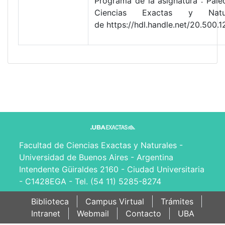
Programa de la asignatura : Pale
Ciencias Exactas y Natu
de https://hdl.handle.net/20.50
Facultad de Ciencias Exactas y Naturales -
Universidad de Buenos Aires - Argentina
Intendente Güiraldes 2160 - Ciudad Universitaria
- C1428EGA - Tel. (54 11) 5285-8274
Biblioteca
Campus Virtual
Trámites
Intranet
Webmail
Contacto
UBA