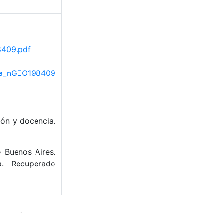
8409.pdf
rama_nGEO198409
ión y docencia.
 Buenos Aires.
a. Recuperado