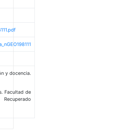
111.pdf
ama_nGEO198111
ón y docencia.
s. Facultad de
Recuperado