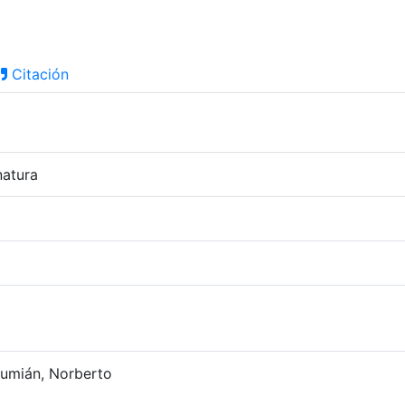
Citación
natura
lumián, Norberto