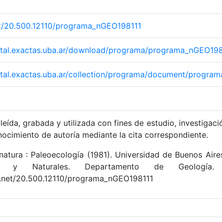
net/20.500.12110/programa_nGEO198111
igital.exactas.uba.ar/download/programa/programa_nGEO198
igital.exactas.uba.ar/collection/programa/document/progr
leída, grabada y utilizada con fines de estudio, investigaci
nocimiento de autoría mediante la cita correspondiente.
atura : Paleoecología (1981). Universidad de Buenos Aire
as y Naturales. Departamento de Geología. 
le.net/20.500.12110/programa_nGEO198111