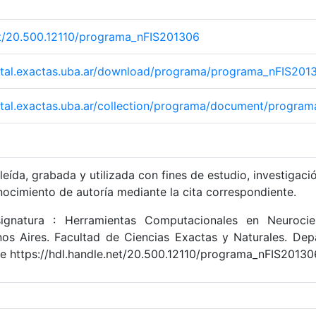
net/20.500.12110/programa_nFIS201306
igital.exactas.uba.ar/download/programa/programa_nFIS201
igital.exactas.uba.ar/collection/programa/document/progra
leída, grabada y utilizada con fines de estudio, investigaci
nocimiento de autoría mediante la cita correspondiente.
gnatura : Herramientas Computacionales en Neurocien
os Aires. Facultad de Ciencias Exactas y Naturales. De
de https://hdl.handle.net/20.500.12110/programa_nFIS20130