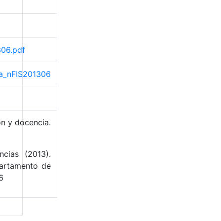
306.pdf
ma_nFIS201306
ón y docencia.
cias (2013).
partamento de
6