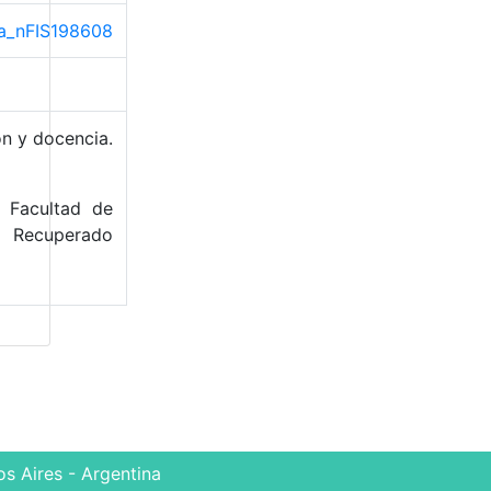
ma_nFIS198608
ón y docencia.
. Facultad de
Recuperado
s Aires - Argentina