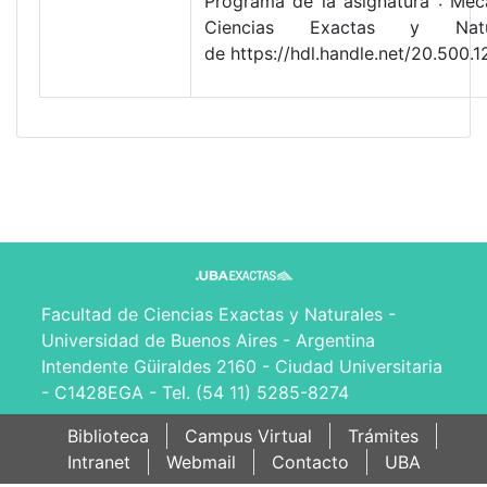
Programa de la asignatura : Mecá
Ciencias Exactas y Natu
de https://hdl.handle.net/20.500
Facultad de Ciencias Exactas y Naturales -
Universidad de Buenos Aires - Argentina
Intendente Güiraldes 2160 - Ciudad Universitaria
- C1428EGA - Tel. (54 11) 5285-8274
Biblioteca
Campus Virtual
Trámites
Intranet
Webmail
Contacto
UBA