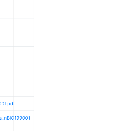
001.pdf
ma_nBIO199001