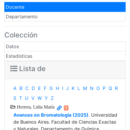
Docente
Departamento
Colección
Datos
Estadísticas
Lista de
A
B
C
D
E
F
G
H
I
J
K
L
M
N
O
P
Q
R
S
T
U
V
W
Y
Z
Herrera, Lidia María
1
Avances en Bromatología (2025)
. Universidad
de Buenos Aires. Facultad de Ciencias Exactas
y Naturales. Departamento de Química