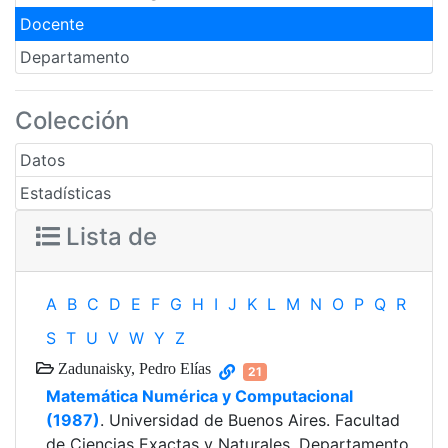
Docente
Departamento
Colección
Datos
Estadísticas
Lista de
A
B
C
D
E
F
G
H
I
J
K
L
M
N
O
P
Q
R
S
T
U
V
W
Y
Z
Zadunaisky, Pedro Elías
21
Matemática Numérica y Computacional
(1987)
. Universidad de Buenos Aires. Facultad
de Ciencias Exactas y Naturales. Departamento