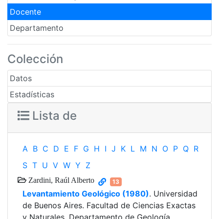
Docente
Departamento
Colección
Datos
Estadísticas
Lista de
A
B
C
D
E
F
G
H
I
J
K
L
M
N
O
P
Q
R
S
T
U
V
W
Y
Z
Zardini, Raúl Alberto
13
Levantamiento Geológico (1980)
. Universidad
de Buenos Aires. Facultad de Ciencias Exactas
y Naturales. Departamento de Geología