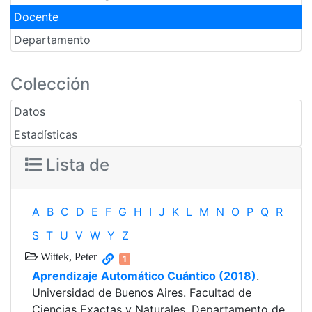
Docente
Departamento
Colección
Datos
Estadísticas
Lista de
A
B
C
D
E
F
G
H
I
J
K
L
M
N
O
P
Q
R
S
T
U
V
W
Y
Z
Wittek, Peter
1
Aprendizaje Automático Cuántico (2018)
.
Universidad de Buenos Aires. Facultad de
Ciencias Exactas y Naturales. Departamento de