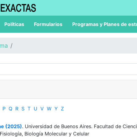
Políticas
Formularios
Programas y Planes de est
ama
P
Q
R
S
T
U
V
W
Y
Z
ne (2025)
. Universidad de Buenos Aires. Facultad de Cienc
siología, Biología Molecular y Celular