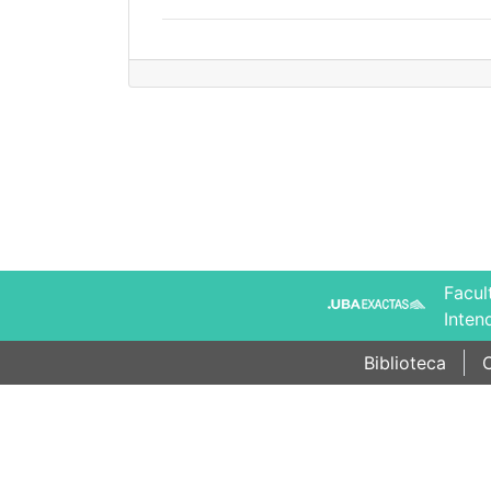
Facul
Inten
Biblioteca
C