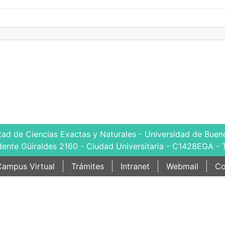
tad de Ciencias Exactas y Naturales - Universidad de Bueno
dente Güiraldes 2160 - Ciudad Universitaria - C1428EGA - 
ampus Virtual
Trámites
Intranet
Webmail
Co