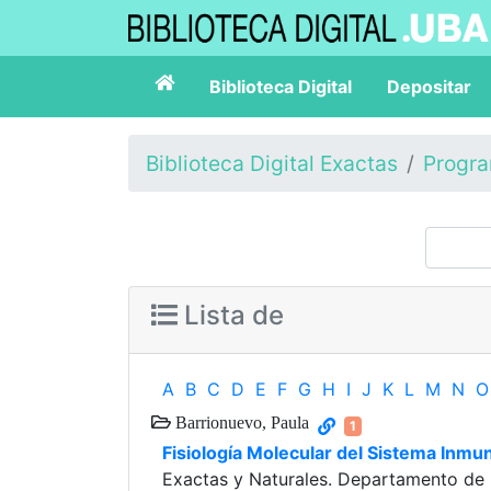
Biblioteca Digital
Depositar
Biblioteca Digital Exactas
Progr
Lista de
A
B
C
D
E
F
G
H
I
J
K
L
M
N
O
Barrionuevo, Paula
1
Fisiología Molecular del Sistema Inmu
Exactas y Naturales. Departamento de Fi