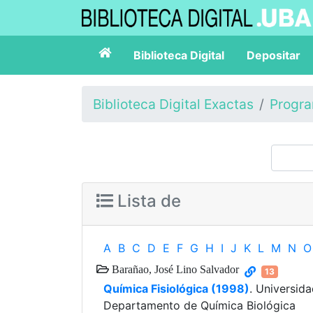
Biblioteca Digital
Depositar
Biblioteca Digital Exactas
Progr
Lista de
A
B
C
D
E
F
G
H
I
J
K
L
M
N
O
Barañao, José Lino Salvador
13
Química Fisiológica (1998)
. Universid
Departamento de Química Biológica