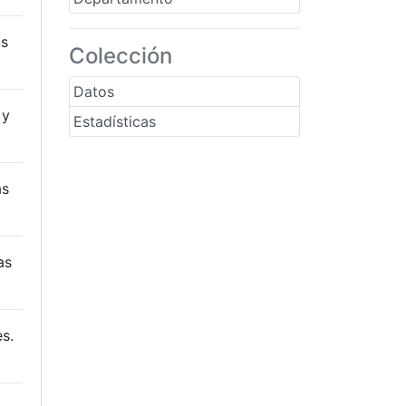
as
Colección
Datos
 y
Estadísticas
as
as
s.