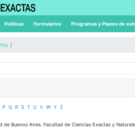
Políticas
Formularios
Programas y Planes de est
ama
P
Q
R
S
T
U
V
W
Y
Z
ad de Buenos Aires. Facultad de Ciencias Exactas y Naturale