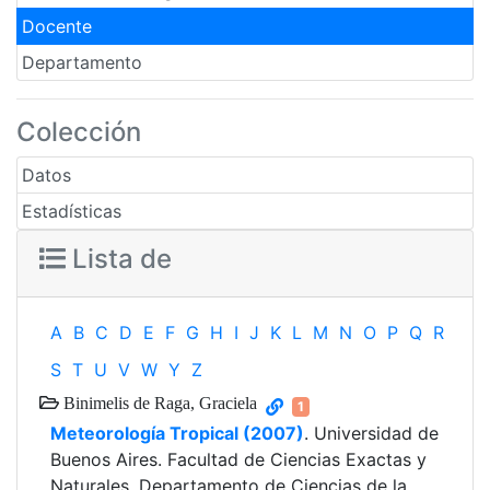
Docente
Departamento
Colección
Datos
Estadísticas
Lista de
A
B
C
D
E
F
G
H
I
J
K
L
M
N
O
P
Q
R
S
T
U
V
W
Y
Z
Binimelis de Raga, Graciela
1
Meteorología Tropical (2007)
. Universidad de
Buenos Aires. Facultad de Ciencias Exactas y
Naturales. Departamento de Ciencias de la