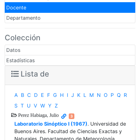
Docente
Departamento
Colección
Datos
Estadísticas
Lista de
A
B
C
D
E
F
G
H
I
J
K
L
M
N
O
P
Q
R
S
T
U
V
W
Y
Z
Perez Habiaga, Julio
3
Laboratorio Sinóptico I (1967)
. Universidad de
Buenos Aires. Facultad de Ciencias Exactas y
Naturales. Departamento de Meteorología