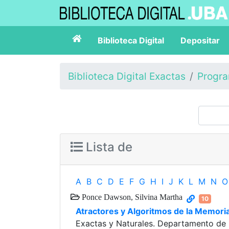
Biblioteca Digital
Depositar
Biblioteca Digital Exactas
Progr
Lista de
A
B
C
D
E
F
G
H
I
J
K
L
M
N
O
Ponce Dawson, Silvina Martha
10
Atractores y Algoritmos de la Memori
Exactas y Naturales. Departamento de 