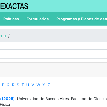
Políticas
Formularios
Programas y Planes de est
ama
P
Q
R
S
T
U
V
W
Y
Z
a (2025)
. Universidad de Buenos Aires. Facultad de Ciencia
Física