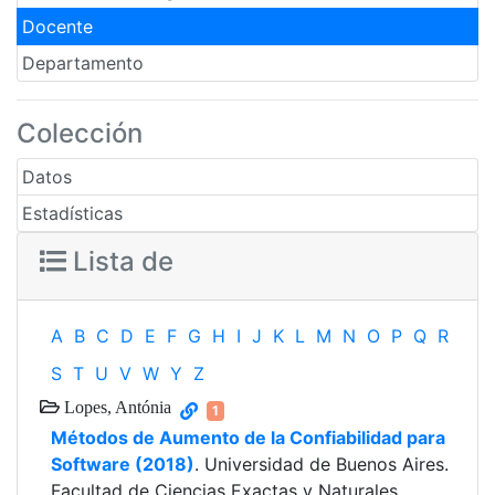
Docente
Departamento
Colección
Datos
Estadísticas
Lista de
A
B
C
D
E
F
G
H
I
J
K
L
M
N
O
P
Q
R
S
T
U
V
W
Y
Z
Lopes, Antónia
1
Métodos de Aumento de la Confiabilidad para
Software (2018)
. Universidad de Buenos Aires.
Facultad de Ciencias Exactas y Naturales.