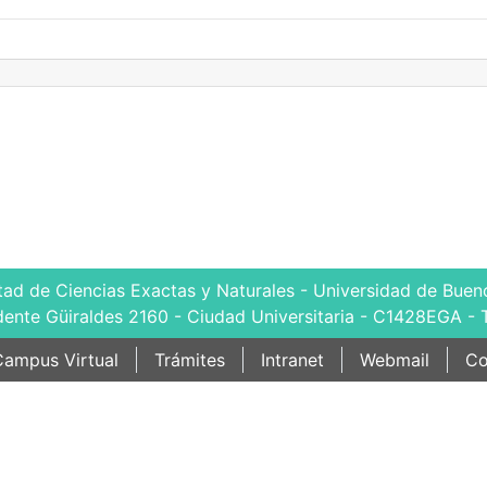
tad de Ciencias Exactas y Naturales - Universidad de Bueno
dente Güiraldes 2160 - Ciudad Universitaria - C1428EGA - 
ampus Virtual
Trámites
Intranet
Webmail
Co