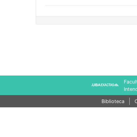
Facul
Inten
Biblioteca
C