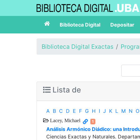
Biblioteca Digital
Depositar
Biblioteca Digital Exactas
Progr
Lista de
A
B
C
D
E
F
G
H
I
J
K
L
M
N
O
Lacey, Michael
1
Análisis Armónico Diádico: una Intro
Ciencias Exactas y Naturales. Depart