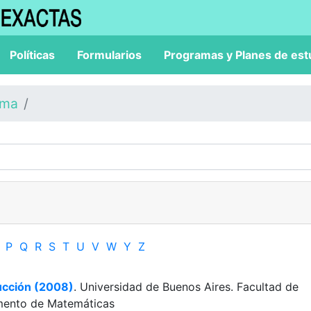
Políticas
Formularios
Programas y Planes de est
ama
P
Q
R
S
T
U
V
W
Y
Z
ducción (2008)
. Universidad de Buenos Aires. Facultad de
amento de Matemáticas