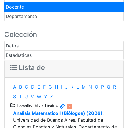
Docente
Departamento
Colección
Datos
Estadísticas
Lista de
A
B
C
D
E
F
G
H
I
J
K
L
M
N
O
P
Q
R
S
T
U
V
W
Y
Z
Lassalle, Silvia Beatriz
3
Análisis Matemático l (Biólogos) (2006)
.
Universidad de Buenos Aires. Facultad de
Ciencias Exactas y Naturales. Departamento de