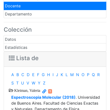
Docente
Departamento
Colección
Datos
Estadísticas
Lista de
A
B
C
D
E
F
G
H
I
J
K
L
M
N
O
P
Q
R
S
T
U
V
W
Y
Z
Kleiman, Valeria
1
Espectroscopia Molecular (2018)
. Universidad
de Buenos Aires. Facultad de Ciencias Exactas
y Naturales. Departamento de Física