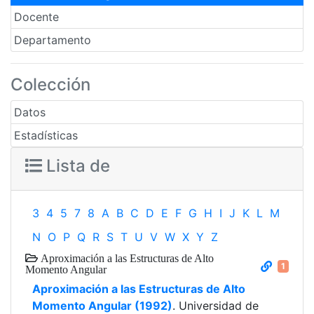
Docente
Departamento
Colección
Datos
Estadísticas
Lista de
3
4
5
7
8
A
B
C
D
E
F
G
H
I
J
K
L
M
N
O
P
Q
R
S
T
U
V
W
X
Y
Z
Aproximación a las Estructuras de Alto
1
Momento Angular
Aproximación a las Estructuras de Alto
Momento Angular (1992)
. Universidad de