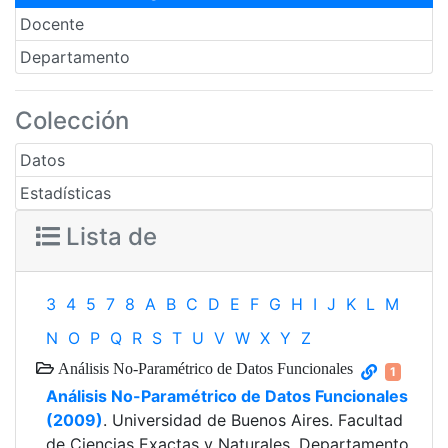
Docente
Departamento
Colección
Datos
Estadísticas
Lista de
3
4
5
7
8
A
B
C
D
E
F
G
H
I
J
K
L
M
N
O
P
Q
R
S
T
U
V
W
X
Y
Z
Análisis No-Paramétrico de Datos Funcionales
1
Análisis No-Paramétrico de Datos Funcionales
(2009)
. Universidad de Buenos Aires. Facultad
de Ciencias Exactas y Naturales. Departamento