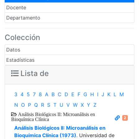
Docente
Departamento
Colección
Datos
Estadísticas
Lista de
3
4
5
7
8
A
B
C
D
E
F
G
H
I
J
K
L
M
N
O
P
Q
R
S
T
U
V
W
X
Y
Z
Análisis Biológicos II: Microanálisis en
2
Bioquímica Clínica
Análisis Biológicos II: Microanálisis en
Bioquímica Clínica (1973)
. Universidad de