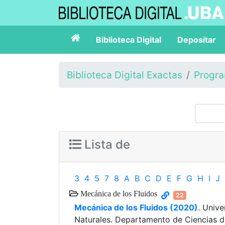
Biblioteca Digital
Depositar
Biblioteca Digital Exactas
Progr
Lista de
3
4
5
7
8
A
B
C
D
E
F
G
H
I
J
Mecánica de los Fluidos
22
Mecánica de los Fluidos (2020)
. Univ
Naturales. Departamento de Ciencias d