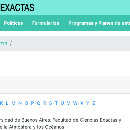
Políticas
Formularios
Programas y Planes de est
ama
K
L
M
N
O
P
Q
R
S
T
U
V
W
X
Y
Z
ersidad de Buenos Aires. Facultad de Ciencias Exactas y
e la Atmósfera y los Océanos