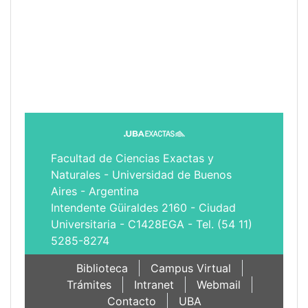
Facultad de Ciencias Exactas y
Naturales - Universidad de Buenos
Aires - Argentina
Intendente Güiraldes 2160 - Ciudad
Universitaria - C1428EGA - Tel. (54 11)
5285-8274
Biblioteca
Campus Virtual
Trámites
Intranet
Webmail
Contacto
UBA