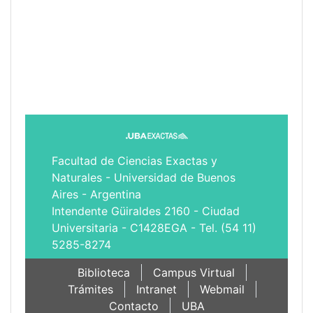
Facultad de Ciencias Exactas y
Naturales - Universidad de Buenos
Aires - Argentina
Intendente Güiraldes 2160 - Ciudad
Universitaria - C1428EGA - Tel. (54 11)
5285-8274
Biblioteca
Campus Virtual
Trámites
Intranet
Webmail
Contacto
UBA