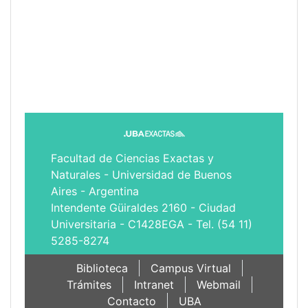
Facultad de Ciencias Exactas y
Naturales - Universidad de Buenos
Aires - Argentina
Intendente Güiraldes 2160 - Ciudad
Universitaria - C1428EGA - Tel. (54 11)
5285-8274
Biblioteca
Campus Virtual
Trámites
Intranet
Webmail
Contacto
UBA