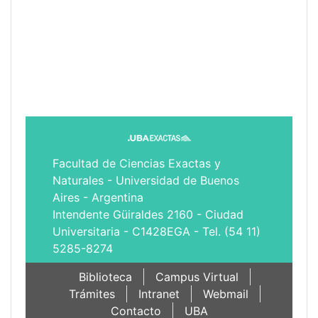
Facultad de Ciencias Exactas y
Naturales - Universidad de Buenos
Aires - Argentina
Intendente Güiraldes 2160 - Ciudad
Universitaria - C1428EGA - Tel. (54 11)
5285-8274
Biblioteca
Campus Virtual
Trámites
Intranet
Webmail
Contacto
UBA