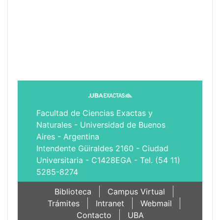
Facultad de Ciencias Exactas y
Naturales - Universidad de Buenos
Aires - Argentina
Intendente Güiraldes 2160 - Ciudad
Universitaria - C1428EGA - Tel. (54 11)
5285-8274
Biblioteca
Campus Virtual
Trámites
Intranet
Webmail
Contacto
UBA