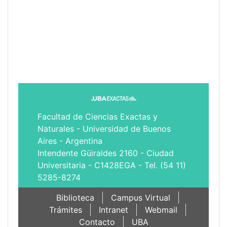
Facultad de Ciencias Exactas y
Naturales - Universidad de Buenos
Aires - Argentina
Intendente Güiraldes 2160 - Ciudad
Universitaria - C1428EGA - Tel. (54 11)
5285-8274
Biblioteca
Campus Virtual
Trámites
Intranet
Webmail
Contacto
UBA