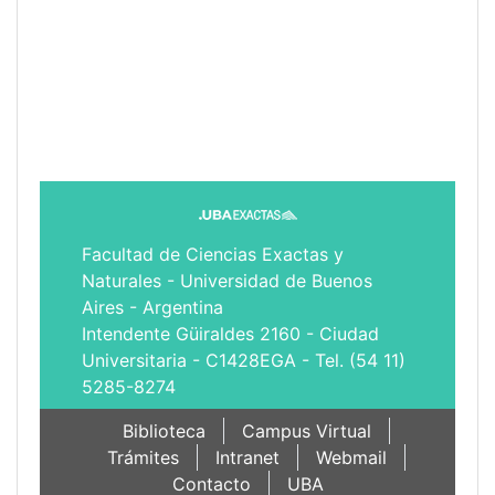
Facultad de Ciencias Exactas y
Naturales - Universidad de Buenos
Aires - Argentina
Intendente Güiraldes 2160 - Ciudad
Universitaria - C1428EGA - Tel. (54 11)
5285-8274
Biblioteca
Campus Virtual
Trámites
Intranet
Webmail
Contacto
UBA