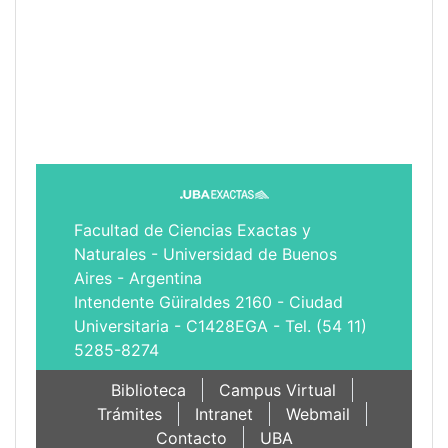
Facultad de Ciencias Exactas y
Naturales - Universidad de Buenos
Aires - Argentina
Intendente Güiraldes 2160 - Ciudad
Universitaria - C1428EGA - Tel. (54 11)
5285-8274
Biblioteca
Campus Virtual
Trámites
Intranet
Webmail
Contacto
UBA