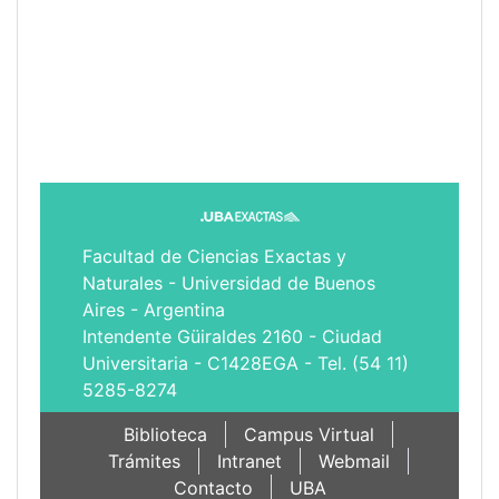
Facultad de Ciencias Exactas y
Naturales - Universidad de Buenos
Aires - Argentina
Intendente Güiraldes 2160 - Ciudad
Universitaria - C1428EGA - Tel. (54 11)
5285-8274
Biblioteca
Campus Virtual
Trámites
Intranet
Webmail
Contacto
UBA