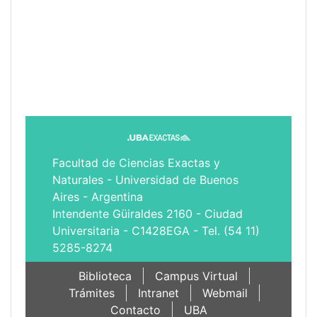
Facultad de Ciencias Exactas y
Naturales - Universidad de Buenos
Aires - Argentina
Intendente Güiraldes 2160 - Ciudad
Universitaria - C1428EGA - Tel. (54 11)
5285-8274
Biblioteca
Campus Virtual
Trámites
Intranet
Webmail
Contacto
UBA