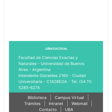
Facultad de Ciencias Exactas y
Naturales - Universidad de Buenos
Aires - Argentina
Intendente Güiraldes 2160 - Ciudad
Universitaria - C1428EGA - Tel. (54 11)
5285-8274
Biblioteca
Campus Virtual
Trámites
Intranet
Webmail
Contacto
UBA